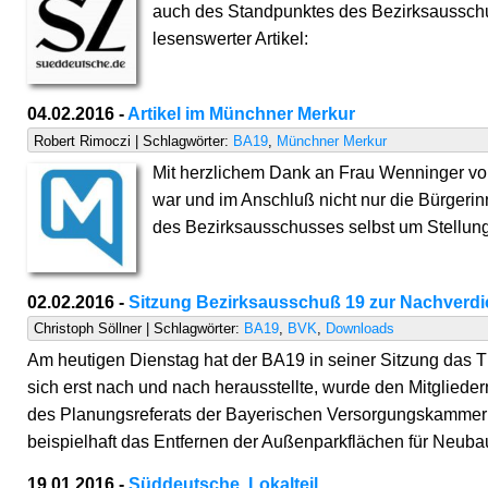
auch des Standpunktes des Bezirksausschus
lesenswerter Artikel:
04.02.2016 -
Artikel im Münchner Merkur
Robert Rimoczi | Schlagwörter:
BA19
,
Münchner Merkur
Mit herzlichem Dank an Frau Wenninger vo
war und im Anschluß nicht nur die Bürgerin
des Bezirksausschusses selbst um Stellun
02.02.2016 -
Sitzung Bezirksausschuß 19 zur Nachverd
Christoph Söllner | Schlagwörter:
BA19
,
BVK
,
Downloads
Am heutigen Dienstag hat der BA19 in seiner Sitzung das
sich erst nach und nach herausstellte, wurde den Mitglieder
des Planungsreferats der Bayerischen Versorgungskammer (s
beispielhaft das Entfernen der Außenparkflächen für Neuba
19.01.2016 -
Süddeutsche, Lokalteil