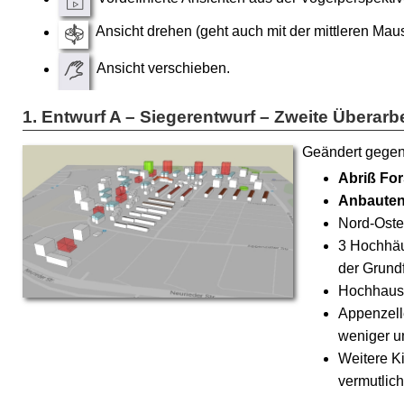
Ansicht drehen (geht auch mit der mittleren Maus
Ansicht verschieben.
Entwurf A – Siegerentwurf – Zweite Überarb
Geändert gege
Abriß For
Anbauten
Nord-Oste
3 Hochhäus
der Grund
Hochhaus:
Appenzell
weniger u
Weitere Ki
vermutlich