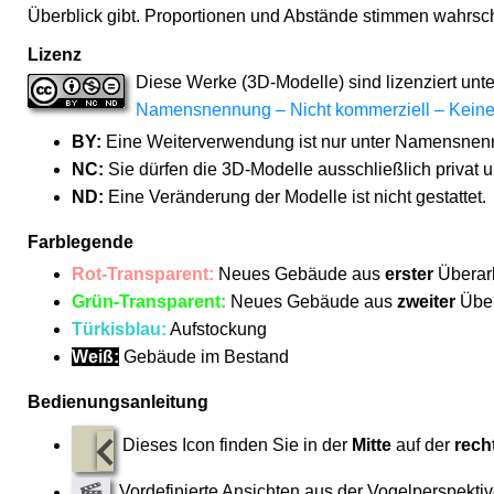
Überblick gibt. Proportionen und Abstände stimmen wahrsch
Lizenz
Diese Werke (3D-Modelle) sind lizenziert unte
Namensnennung – Nicht kommerziell – Keine
BY:
Eine Weiterverwendung ist nur unter Namensnenn
NC:
Sie dürfen die 3D-Modelle ausschließlich privat 
ND:
Eine Veränderung der Modelle ist nicht gestattet.
Farblegende
Rot-Transparent:
Neues Gebäude aus
erster
Überar
Grün-Transparent:
Neues Gebäude aus
zweiter
Über
Türkisblau:
Aufstockung
Weiß:
Gebäude im Bestand
Bedienungsanleitung
Dieses Icon finden Sie in der
Mitte
auf der
rech
Vordefinierte Ansichten aus der Vogelperspektiv