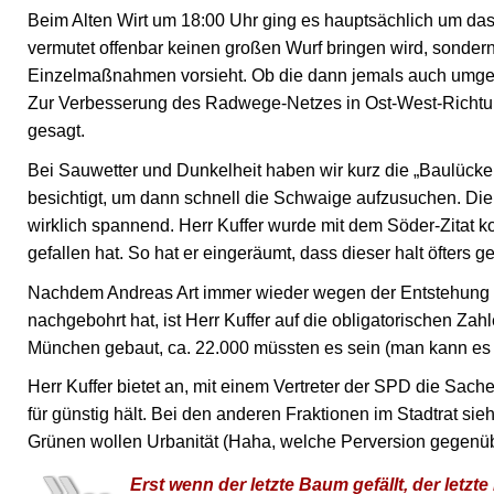
Beim Alten Wirt um 18:00 Uhr ging es hauptsächlich um da
vermutet offenbar keinen großen Wurf bringen wird, sondern
Einzelmaßnahmen vorsieht. Ob die dann jemals auch umgese
Zur Verbesserung des Radwege-Netzes in Ost-West-Richtun
gesagt.
Bei Sauwetter und Dunkelheit haben wir kurz die „Baulücke
besichtigt, um dann schnell die Schwaige aufzusuchen. Di
wirklich spannend. Herr Kuffer wurde mit dem Söder-Zitat kon
gefallen hat. So hat er eingeräumt, dass dieser halt öfters 
Nachdem Andreas Art immer wieder wegen der Entstehung
nachgebohrt hat, ist Herr Kuffer auf die obligatorischen Z
München gebaut, ca. 22.000 müssten es sein (man kann es 
Herr Kuffer bietet an, mit einem Vertreter der SPD die Sach
für günstig hält. Bei den anderen Fraktionen im Stadtrat si
Grünen wollen Urbanität (Haha, welche Perversion gegenüb
Erst wenn der letzte Baum gefällt, der letzte